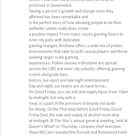
promises in Queensland.
Seeing a person’s growth and change since they
affirmed has been remarkable and
is the perfect story of how allowing people to be their
authentic selves really does create
a positive impact. From major casino gaming floors to
inner city pubs with dedicated
gaming lounges, Brisbane offers a wide mix of pokies
environments that cater to both casual players and those
seeking larger scale gaming
experiences. Pokies venues in Brisbane are spread
across the CBD and inner city suburbs, offering gaming
rooms alongside bars,
bistros, live sport and late night entertainment.
Day and night, our teams are on hand to me…
On Good Friday, you can sell and supply liquor from 10am
to midnight, but only with a
meal, in a part of the premises ordinarily set aside
for dining. On the Thursday before Good Friday (Good
Friday Eve), the sale and supply of alcohol must stop
at midnight. At The Star’s annual general meeting, held at
Queen’s Wharf on Thursday, company chief executive
Steve McCann revealed the Dorsett and Rosewood hotel