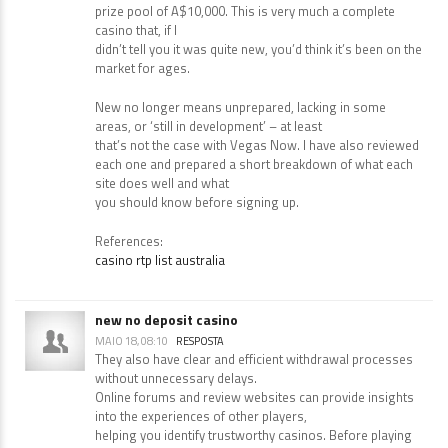
prize pool of A$10,000. This is very much a complete
casino that, if I
didn’t tell you it was quite new, you’d think it’s been on the
market for ages.
New no longer means unprepared, lacking in some
areas, or ‘still in development’ – at least
that’s not the case with Vegas Now. I have also reviewed
each one and prepared a short breakdown of what each
site does well and what
you should know before signing up.
References:
casino rtp list australia
new no deposit casino
MAIO 18, 08:10
RESPOSTA
They also have clear and efficient withdrawal processes
without unnecessary delays.
Online forums and review websites can provide insights
into the experiences of other players,
helping you identify trustworthy casinos. Before playing