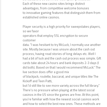
Each of these new casino sites brings distinct
advantages, from competitive welcome bonuses
to innovative gaming features that distinguish them from
established online casinos.
Player security is a high priority for sweepstakes players,
so we favor
operators that employ SSL encryption to secure
customer
data. “I was hesitant to try McLuck, I normally use another
site. Mostly because I was unsure about the cash out
process, having read stories of long delays etc. Well I
had a bit of luck and the cash out process was simple. Gift
cards take about 24 hours and bank deposits 2-3 days (I
did both). Based on that I would recommend McLuck.” The
live section does offer a good mix
of blackjack, roulette, baccarat, and unique titles like The
Kickoff and Teen Patti,
but I’d still like to see more variety across the full library.”
There’s no pressure when playing at the latest social
casinos in the US since the games are free. At this point,
you’re familiar with how the newest social casinos work
and how to select the best new ones. These methods are