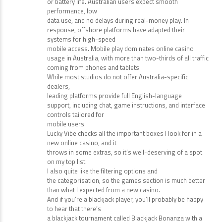
or battery life. Australian users expect smooth
performance, low
data use, and no delays during real-money play. In
response, offshore platforms have adapted their
systems for high-speed
mobile access. Mobile play dominates online casino
usage in Australia, with more than two-thirds of all traffic
coming from phones and tablets.
While most studios do not offer Australia-specific
dealers,
leading platforms provide full English-language
support, including chat, game instructions, and interface
controls tailored for
mobile users.
Lucky Vibe checks all the important boxes I look for in a
new online casino, and it
throws in some extras, so it’s well-deserving of a spot
on my top list.
I also quite like the filtering options and
the categorisation, so the games section is much better
than what I expected from a new casino.
And if you’re a blackjack player, you’ll probably be happy
to hear that there’s
a blackjack tournament called Blackjack Bonanza with a