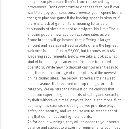
okay — simply ensure they’re from renowned payment
processors. Don’t compromise on these features if you
want to enjoy your sessions. Likewise, you’ll spend hours
trying to play one game if the loading speed is slow or if
there is a lack of game filters meaning libraries of
thousands of slots are hard to navigate. No Limit City is
another popular new addition at some sites as well.
Some brands will go beyond that, offering a larger
amount and free spins.NeedforSlots offers the highest
welcome bonus of up to $5,000, but it comes with 45x
wagering requirements. Below, we take a look at what
kind of bonuses you can expect from our top-rated
operators. While new no deposit casinos aren’t easy to
find, there’s no shortage of other offers at the newest
online casino sites. The below list reveals the newest
online casinos that received our top ratings for each
category. We’ve rated the newest online casinos that
meet our experts’ high standards of safety and security
by their withdrawal times, payouts, bonus and more. With
so many new casinos cropping up, we prioritise player
safety and security, and we advise you to steer clear of
any that don’t meet our high standards.
As for bonus winnings, they will be added to your bonus
balance and subject to wagering requirements you must