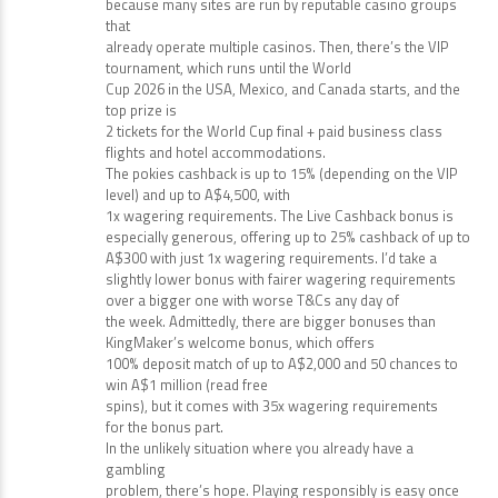
because many sites are run by reputable casino groups
that
already operate multiple casinos. Then, there’s the VIP
tournament, which runs until the World
Cup 2026 in the USA, Mexico, and Canada starts, and the
top prize is
2 tickets for the World Cup final + paid business class
flights and hotel accommodations.
The pokies cashback is up to 15% (depending on the VIP
level) and up to A$4,500, with
1x wagering requirements. The Live Cashback bonus is
especially generous, offering up to 25% cashback of up to
A$300 with just 1x wagering requirements. I’d take a
slightly lower bonus with fairer wagering requirements
over a bigger one with worse T&Cs any day of
the week. Admittedly, there are bigger bonuses than
KingMaker’s welcome bonus, which offers
100% deposit match of up to A$2,000 and 50 chances to
win A$1 million (read free
spins), but it comes with 35x wagering requirements
for the bonus part.
In the unlikely situation where you already have a
gambling
problem, there’s hope. Playing responsibly is easy once