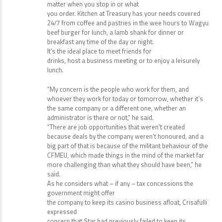
matter when you stop in or what
you order. Kitchen at Treasury has your needs covered
24/7 from coffee and pastries in the wee hours to Wagyu
beef burger for lunch, a lamb shank for dinner or
breakfast any time of the day or night.
It’s the ideal place to meet friends for
drinks, host a business meeting or to enjoy a leisurely
lunch.
“My concern is the people who work for them, and
whoever they work for today or tomorrow, whether it’s
the same company or a different one, whether an
administrator is there or not,” he said.
“There are job opportunities that weren’t created
because deals by the company weren’t honoured, and a
big part of that is because of the militant behaviour of the
CFMEU, which made things in the mind of the market far
more challenging than what they should have been,” he
said.
As he considers what – if any – tax concessions the
government might offer
the company to keep its casino business afloat, Crisafulli
expressed
concern that Star had previously failed to keep its