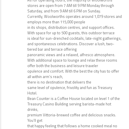
As for operating hours, the majority of Woolworths
stores are open from 7 AM till 9 PM Monday through
Saturday, and from 9 AM till 6 PM on Sunday.
Currently, Woolworths operates around 1,079 stores and
employs more than 115,000 people
in its shops, distribution centres, and support offices.
With space for up to 500 guests, this outdoor terrace
is ideal for sun-drenched cocktails, late-night gatherings,
and spontaneous celebrations. Discover a lush, two-
tiered bar and terrace offering
panoramic views and a relaxed, alfresco atmosphere.
With additional space to lounge and relax these rooms
offer both the business and leisure traveler
opulence and comfort. With the best the city has to offer
all within arm’s reach,
there is no destination that delivers the
same level of opulence, frivolity and fun as Treasury
Hotel.
Bean Counter is a Coffee House located on level 1 of the
Treasury Casino Building serving barista-made hot
drinks,
premium Vittoria-brewed coffee and delicious snacks.
You’ll get
that happy feeling that follows a home cooked meal no