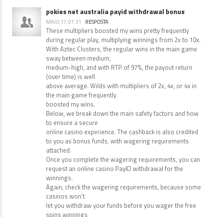
pokies net australia payid withdrawal bonus
MAIO 17, 01:31
RESPOSTA
These multipliers boosted my wins pretty frequently
during regular play, multiplying winnings from 2x to 10x.
With Aztec Clusters, the regular wins in the main game
sway between medium,
medium-high, and with RTP of 97%, the payout return
(over time) is well
above average. Wilds with multipliers of 2x, 4x, or 4x in
the main game frequently
boosted my wins.
Below, we break down the main safety factors and how
to ensure a secure
online casino experience. The cashback is also credited
to you as bonus funds, with wagering requirements
attached.
Once you complete the wagering requirements, you can
request an online casino PayID withdrawal for the
winnings.
Again, check the wagering requirements, because some
casinos won’t
let you withdraw your funds before you wager the free
spins winnings