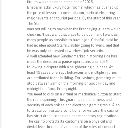
fitouts would be done at the end of 2026.
Brisbane lacks luxury hotel rooms, which has pushed up
the price of lesser accommodation, particularly during
major events and tourist periods. By the start of this year,
The Star
was not willing to say when the first paying guests would
check in. “I just want that place to be open, and I want as
many people as possible to have a job. Crisafulli said he
had no idea about Star’s viability going forward, and that
he was only interested in workers’ job security.
A well attended new Sunday market in Morningside has
made the decision to pause operations until 2025
following a dispute with a neighbouring business. At
least 15 cases of erratic behaviour and multiple injuries
are attributed to the building. For casinos, gambling must
stop between 3am on the morning of Good Friday and
midnight on Good Friday night.
You need to click on a virtual or mechanical button to start
the reels spinning. This guarantees the fairness and
security of each pokies and electronic gaming table. Also,
to create comfortable conditions for visitors, the casino
has strict dress code rules and mandatory registration.
The casino protects its customers on a physical and
digital level. In case of violation of the rules of conduct