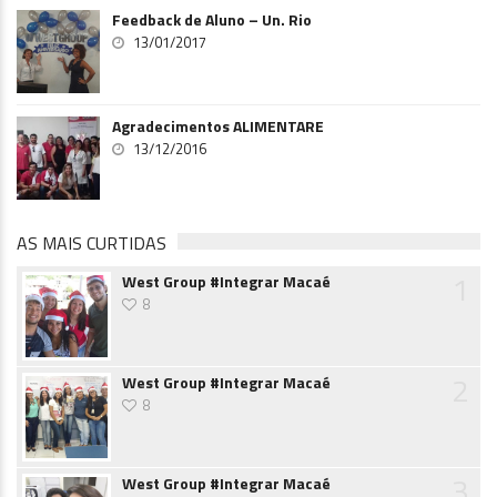
Feedback de Aluno – Un. Rio
13/01/2017
Agradecimentos ALIMENTARE
13/12/2016
AS MAIS CURTIDAS
1
West Group #Integrar Macaé
8
2
West Group #Integrar Macaé
8
3
West Group #Integrar Macaé