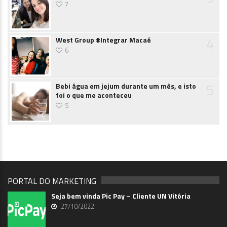
7
4
West Group #Integrar Macaé
6
5
Bebi água em jejum durante um mês, e isto
foi o que me aconteceu
5
PORTAL DO MARKETING
Seja bem vinda Pic Pay – Cliente UN Vitória
27/10/2022