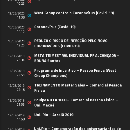
10:26
West Group contra o Coronavírus (Covid-19)
19/03/2020
11:38
Coronavírus (Covid-19)
18/03/2020
14:10
REDUZA O RISCO DE INFECÇÃO PELO NOVO
18/03/2020
12:26
CORONAVÍRUS (COVID-19)
META TRIMESTRAL INDIVIDUAL PF ALCANÇADA –
12/08/2019
23:34
BRUNA Santos
Programa de Incentivo – Pessoa Física (West
12/08/2019
22:53
Group Champions)
TREINAMENTO Master Sales – Comercial Pessoa
12/08/2019
22:18
Física
Equipe NOTA 1000 – Comercial Pessoa Física –
12/08/2019
21:59
Uni. Macaé
Uni. Rio – Arraiá 2019
17/07/2019
14:58
Uni.Rio – Comemoração dos aniversariantes de
17/07/2019