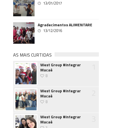
13/01/2017
Agradecimentos ALIMENTARE
13/12/2016
AS MAIS CURTIDAS
1
West Group #Integrar
Macaé
8
2
West Group #Integrar
Macaé
8
3
West Group #Integrar
Macaé
7