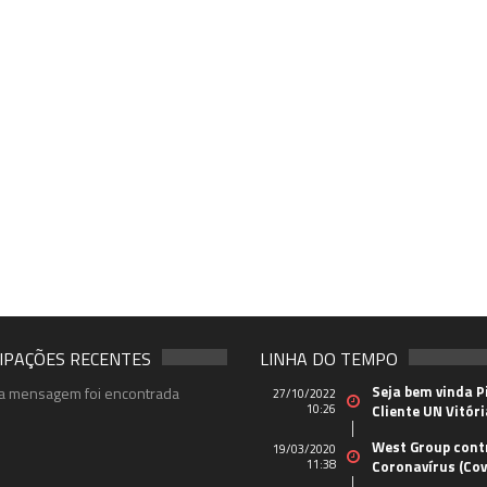
IPAÇÕES RECENTES
LINHA DO TEMPO
Seja bem vinda P
 mensagem foi encontrada
27/10/2022
10:26
Cliente UN Vitóri
West Group cont
19/03/2020
11:38
Coronavírus (Cov