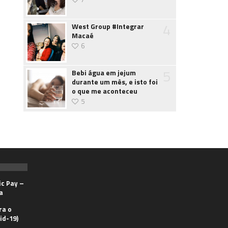
4
West Group #Integrar
Macaé
6
5
Bebi água em jejum
durante um mês, e isto foi
o que me aconteceu
5
ic Pay –
a
ra o
id-19)