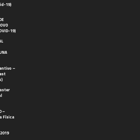
id-19)
DE
NOVO
OVID-19)
AL
RUNA
entivo –
est
s)
aster
al
0 –
 Física
 2019