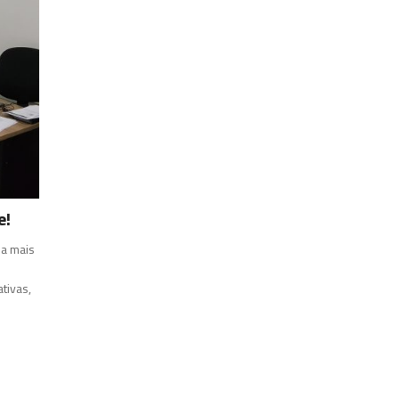
e!
a mais
tivas,