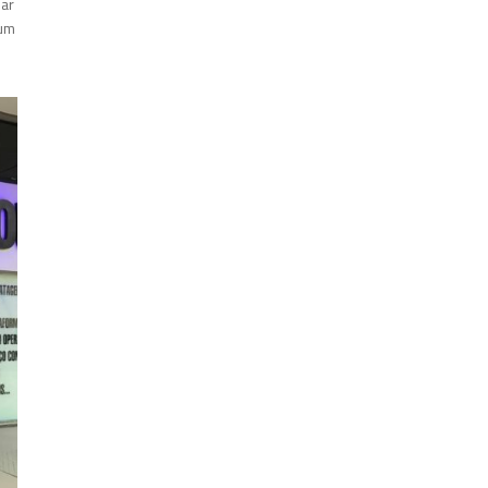
dar
 um