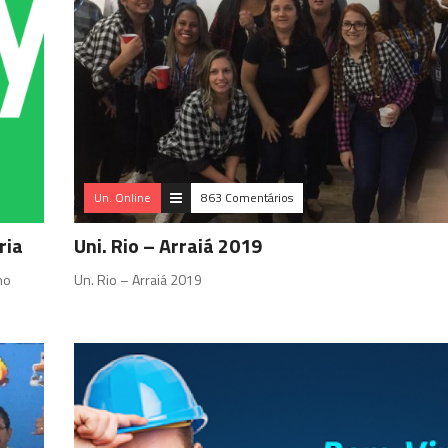
Un. Online
863 Comentários
ria
Uni. Rio – Arraiá 2019
no
Un. Rio – Arraiá 2019