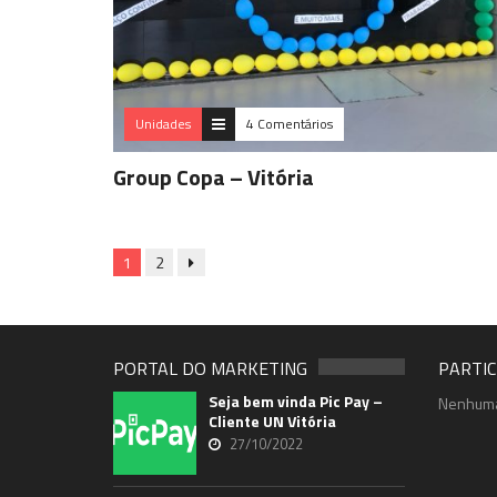
Unidades
4 Comentários
Group Copa – Vitória
1
2
PORTAL DO MARKETING
PARTIC
Seja bem vinda Pic Pay –
Nenhuma
Cliente UN Vitória
27/10/2022