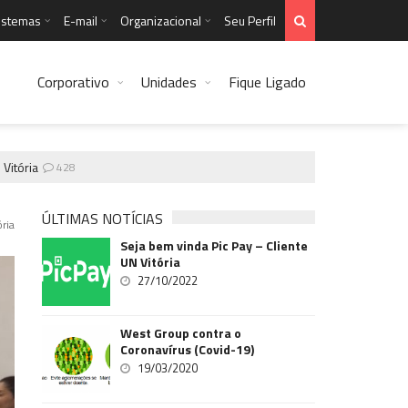
istemas
E-mail
Organizacional
Seu Perfil
Corporativo
Unidades
Fique Ligado
ia
428
ÚLTIMAS NOTÍCIAS
ória
Seja bem vinda Pic Pay – Cliente
UN Vitória
27/10/2022
West Group contra o
Coronavírus (Covid-19)
19/03/2020