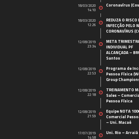
Coronavírus (Cov
18/03/2020
14:10
REDUZA O RISCO 
18/03/2020
12:26
INFECÇÃO PELO 
CORONAVÍRUS (C
META TRIMESTR
12/08/2019
23:34
INDIVIDUAL PF
ALCANÇADA – B
Santos
Programa de Inc
12/08/2019
22:53
Pessoa Física (W
Group Champion
TREINAMENTO M
12/08/2019
22:18
Sales – Comerci
Pessoa Física
Equipe NOTA 100
12/08/2019
21:59
Comercial Pessoa
– Uni. Macaé
Uni. Rio – Arraiá
17/07/2019
14:58