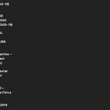
id-19)
DE
NOVO
OVID-19)
AL
RUNA
entivo –
est
s)
aster
al
0 –
 Física
 2019