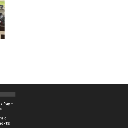
ic Pay –
a
ra o
id-19)