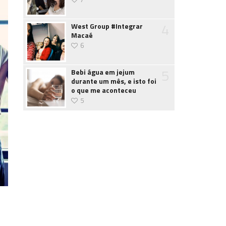
4
West Group #Integrar
Macaé
6
5
Bebi água em jejum
durante um mês, e isto foi
o que me aconteceu
5