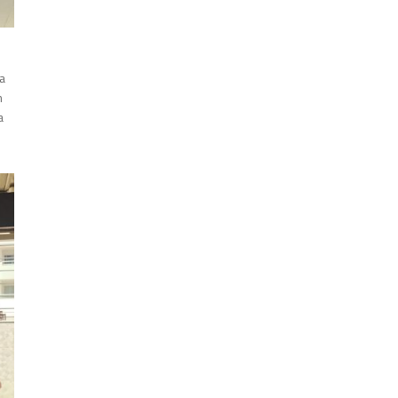
a
m
a