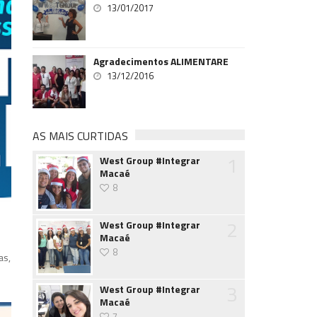
13/01/2017
Agradecimentos ALIMENTARE
13/12/2016
AS MAIS CURTIDAS
1
West Group #Integrar
Macaé
8
2
West Group #Integrar
Macaé
8
as,
3
West Group #Integrar
Macaé
7