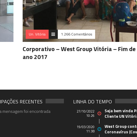
Un. Vitória
1.266 Comentários
Corporativo – West Group Vitória – Fim de
ano 2017
IPAÇÕES RECENTES
LINHA DO TEMPO
Seja bem vinda P
 mensagem foi encontrada
27/10/2022
10:26
Cliente UN Vitóri
West Group cont
19/03/2020
11:38
Coronavírus (Cov