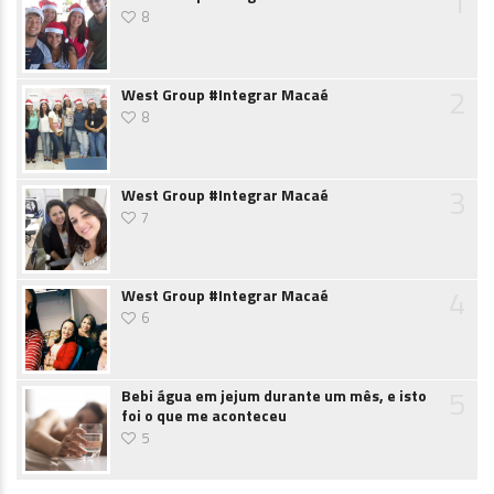
1
8
2
West Group #Integrar Macaé
8
3
West Group #Integrar Macaé
7
4
West Group #Integrar Macaé
6
5
Bebi água em jejum durante um mês, e isto
foi o que me aconteceu
5