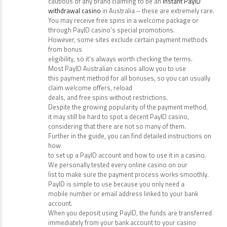
cautious of any brand claiming to be an
instant PayID
withdrawal casino
in Australia – these are extremely rare.
You may receive free spins in a welcome package or
through PayID casino’s special promotions.
However, some sites exclude certain payment methods
from bonus
eligibility, so it’s always worth checking the terms.
Most PayID Australian casinos allow you to use
this payment method for all bonuses, so you can usually
claim welcome offers, reload
deals, and free spins without restrictions.
Despite the growing popularity of the payment method,
it may still be hard to spot a decent PayID casino,
considering that there are not so many of them.
Further in the guide, you can find detailed instructions on
how
to set up a PayID account and how to use it in a casino.
We personally tested every online casino on our
list to make sure the payment process works smoothly.
PayID is simple to use because you only need a
mobile number or email address linked to your bank
account.
When you deposit using PayID, the funds are transferred
immediately from your bank account to your casino