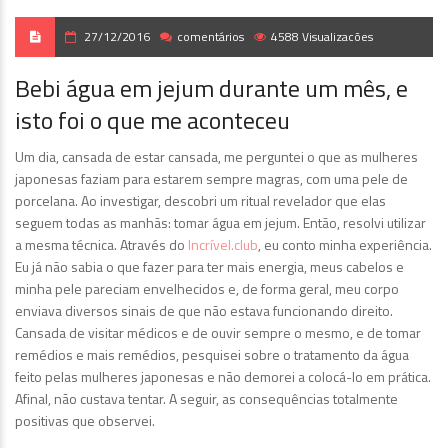
27/12/2016
comentários
4588 Visualizacões
Bebi água em jejum durante um mês, e
isto foi o que me aconteceu
Um dia, cansada de estar cansada, me perguntei o que as mulheres
japonesas faziam para estarem sempre magras, com uma pele de
porcelana. Ao investigar, descobri um ritual revelador que elas
seguem todas as manhãs: tomar água em jejum. Então, resolvi utilizar
a mesma técnica. Através do
Incrível.club
, eu conto minha experiência.
Eu já não sabia o que fazer para ter mais energia, meus cabelos e
minha pele pareciam envelhecidos e, de forma geral, meu corpo
enviava diversos sinais de que não estava funcionando direito.
Cansada de visitar médicos e de ouvir sempre o mesmo, e de tomar
remédios e mais remédios, pesquisei sobre o tratamento da água
feito pelas mulheres japonesas e não demorei a colocá-lo em prática.
Afinal, não custava tentar. A seguir, as consequências totalmente
positivas que observei.