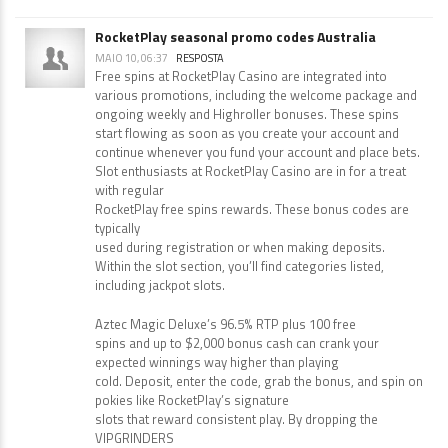
RocketPlay seasonal promo codes Australia
MAIO 10, 06:37
RESPOSTA
Free spins at RocketPlay Casino are integrated into
various promotions, including the welcome package and
ongoing weekly and Highroller bonuses. These spins
start flowing as soon as you create your account and
continue whenever you fund your account and place bets.
Slot enthusiasts at RocketPlay Casino are in for a treat
with regular
RocketPlay free spins rewards. These bonus codes are
typically
used during registration or when making deposits.
Within the slot section, you’ll find categories listed,
including jackpot slots.
Aztec Magic Deluxe’s 96.5% RTP plus 100 free
spins and up to $2,000 bonus cash can crank your
expected winnings way higher than playing
cold. Deposit, enter the code, grab the bonus, and spin on
pokies like RocketPlay’s signature
slots that reward consistent play. By dropping the
VIPGRINDERS