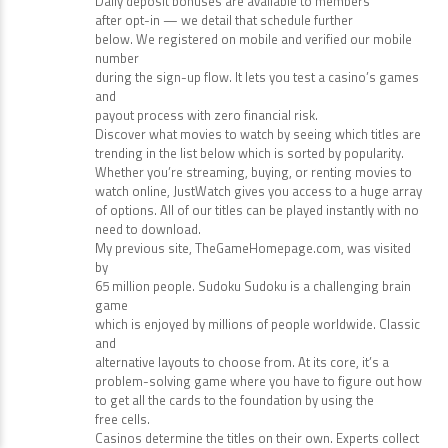
Daily deposit bonuses are available to members
after opt-in — we detail that schedule further
below. We registered on mobile and verified our mobile
number
during the sign-up flow. It lets you test a casino’s games
and
payout process with zero financial risk.
Discover what movies to watch by seeing which titles are
trending in the list below which is sorted by popularity.
Whether you’re streaming, buying, or renting movies to
watch online, JustWatch gives you access to a huge array
of options. All of our titles can be played instantly with no
need to download.
My previous site, TheGameHomepage.com, was visited
by
65 million people. Sudoku Sudoku is a challenging brain
game
which is enjoyed by millions of people worldwide. Classic
and
alternative layouts to choose from. At its core, it’s a
problem-solving game where you have to figure out how
to get all the cards to the foundation by using the
free cells.
Casinos determine the titles on their own. Experts collect