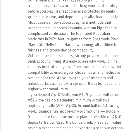
Some Australian banks may restrict gambling
transactions, so it’s worth checking your card’s policy
before you play. Transactions are protected by bank-
grade encryption, and deposits typically clear instantly.
Most casinos now support payment methods that
process small deposits instantly, without high fees or
complicated verification. The top-rated Australian
platforms in 2025 feature games from Pragmatic Play,
Play’n GO, NetEnt and Hacksaw Gaming, all certified for
fairness and cross-device compatibility.
With near-instant transfers, strong privacy, and simple
bank account linking, it’s easy to see why PayID online
casinos Australia players… Check your casino’s e-wallet
compatibility to ensure your chosen payment method is
available for use. As you wager, you climb tiers and
unlock perks such as extra spins, birthday bonuses, and
higher withdrawal limits.
If you deposit A$10 PayID, win A$25, you can withdraw
A$25 (the casino’s standard minimum withdrawal
applies, typically A$20-A$30). Around half of AU-facing
PayID casinos run mobile-only promotions — typically
free spins for first-time mobile play, accessible on A$10
deposits. Below A$20, the bonus credit + free spin value
typically exceeds the casino’s expected gross win across