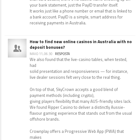
your bank statement, just the PayID transfer itself.
It works just like a phone number or email that is linked to
a bank account. PayID is a simple, smart address for
receiving payments in Australia.
How to find new online casinos in Australia with no
deposit bonuses?
MAIO 11, 06:30
RESPOSTA
We also found that the live-casino tables, when tested,
had
solid presentation and responsiveness — for instance,
live dealer sessions felt very close to the real thing.
On top of that, SkyCrown accepts a good blend of
payment methods (including crypto),
giving players flexibility that many AUS-friendly sites lack.
We found Ripper Casino to deliver a distinctly Aussie-
flavour gaming experience that stands out from the usual
offshore brands.
Crownplay offers a Progressive Web App (PWA) that
makes