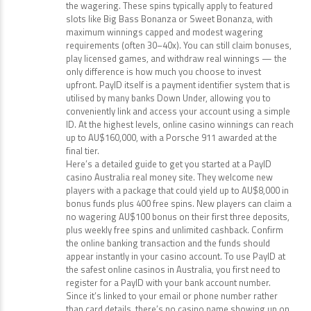
the wagering. These spins typically apply to featured
slots like Big Bass Bonanza or Sweet Bonanza, with
maximum winnings capped and modest wagering
requirements (often 30–40x). You can still claim bonuses,
play licensed games, and withdraw real winnings — the
only difference is how much you choose to invest
upfront. PayID itself is a payment identifier system that is
utilised by many banks Down Under, allowing you to
conveniently link and access your account using a simple
ID. At the highest levels, online casino winnings can reach
up to AU$160,000, with a Porsche 911 awarded at the
final tier.
Here’s a detailed guide to get you started at a PayID
casino Australia real money site. They welcome new
players with a package that could yield up to AU$8,000 in
bonus funds plus 400 free spins. New players can claim a
no wagering AU$100 bonus on their first three deposits,
plus weekly free spins and unlimited cashback. Confirm
the online banking transaction and the funds should
appear instantly in your casino account. To use PayID at
the safest online casinos in Australia, you first need to
register for a PayID with your bank account number.
Since it’s linked to your email or phone number rather
than card details, there’s no casino name showing up on