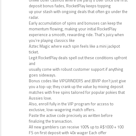
Unlike other casinos where the party’s over once the first
deposit bonus fades, RocketPlay keeps topping
up your stash with ongoing deals that often go under the
radar.
Early accumulation of spins and bonuses can keep the
momentum flowing, making your initial RocketPlay
experience a smooth, rewarding ride. That’s juicy when
you’re playing classics like
Aztec Magic where each spin feels like a mini jackpot
ticket.
Legit RocketPlay deals spell out these conditions upfront
and
usually come with robust customer support if anything
goes sideways.
Bonus codes like VIPGRINDERS and JBVIP don’t just give
you a top-up; they crank up the value by mixing deposit
matches with free spins tailored for popular pokies that
Aussies love.
Also, enroll fully in the VIP program for access to
exclusive, low-wagering match offers.
Paste the active code precisely as written before
finalizing the transaction.
All new gamblers can receive 100% up to A$1000 + 100
FS on first deposit with 40x wager Each offer