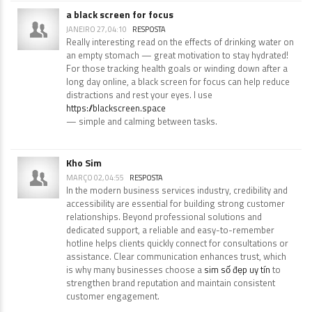
a black screen for focus
JANEIRO 27, 04:10
RESPOSTA
Really interesting read on the effects of drinking water on
an empty stomach — great motivation to stay hydrated!
For those tracking health goals or winding down after a
long day online, a black screen for focus can help reduce
distractions and rest your eyes. I use
https://blackscreen.space
— simple and calming between tasks.
Kho Sim
MARÇO 02, 04:55
RESPOSTA
In the modern business services industry, credibility and
accessibility are essential for building strong customer
relationships. Beyond professional solutions and
dedicated support, a reliable and easy-to-remember
hotline helps clients quickly connect for consultations or
assistance. Clear communication enhances trust, which
is why many businesses choose a
sim số đẹp uy tín
to
strengthen brand reputation and maintain consistent
customer engagement.