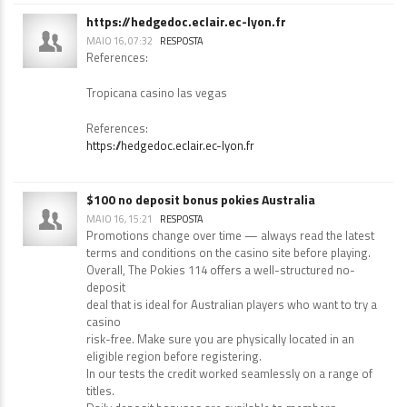
https://hedgedoc.eclair.ec-lyon.fr
MAIO 16, 07:32
RESPOSTA
References:
Tropicana casino las vegas
References:
https://hedgedoc.eclair.ec-lyon.fr
$100 no deposit bonus pokies Australia
MAIO 16, 15:21
RESPOSTA
Promotions change over time — always read the latest
terms and conditions on the casino site before playing.
Overall, The Pokies 114 offers a well-structured no-
deposit
deal that is ideal for Australian players who want to try a
casino
risk-free. Make sure you are physically located in an
eligible region before registering.
In our tests the credit worked seamlessly on a range of
titles.