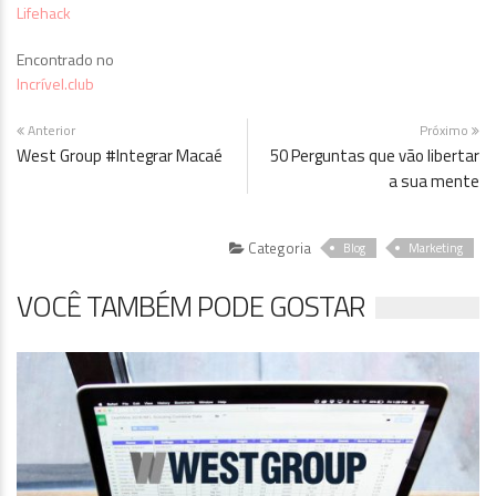
Lifehack
Encontrado no
Incrível.club
Anterior
Próximo
West Group #Integrar Macaé
50 Perguntas que vão libertar
a sua mente
Categoria
Blog
Marketing
VOCÊ TAMBÉM PODE GOSTAR