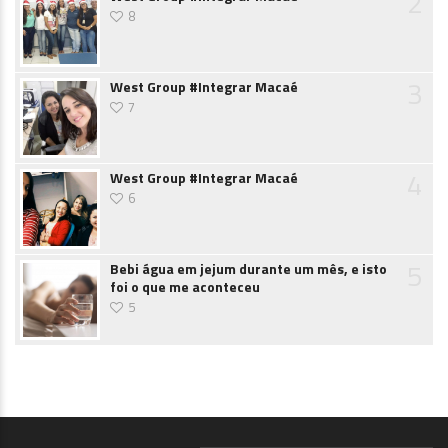
2
8
3
West Group #Integrar Macaé
7
4
West Group #Integrar Macaé
6
5
Bebi água em jejum durante um mês, e isto
foi o que me aconteceu
5