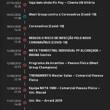
Seja bem vinda Pic Pay – Cliente UN Vitória
27/10/2022
10:26
West Group contra o Coronavírus (Covid-19)
19/03/2020
11:38
Coronavírus (Covid-19)
18/03/2020
14:10
REDUZA O RISCO DE INFECÇÃO PELO NOVO
18/03/2020
12:26
CORONAVÍRUS (COVID-19)
META TRIMESTRAL INDIVIDUAL PF ALCANÇADA –
12/08/2019
23:34
BRUNA Santos
Programa de Incentivo – Pessoa Física (West
12/08/2019
22:53
Group Champions)
TREINAMENTO Master Sales – Comercial Pessoa
12/08/2019
22:18
Física
Equipe NOTA 1000 – Comercial Pessoa Física –
12/08/2019
21:59
Uni. Macaé
Uni. Rio – Arraiá 2019
17/07/2019
14:58