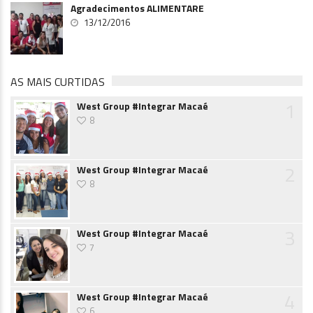
Agradecimentos ALIMENTARE
13/12/2016
AS MAIS CURTIDAS
1
West Group #Integrar Macaé
8
2
West Group #Integrar Macaé
8
3
West Group #Integrar Macaé
7
4
West Group #Integrar Macaé
6