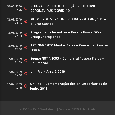
REDUZA O RISCO DE INFECÇÃO PELO NOVO
18/03/2020
12:26
CORONAVÍRUS (COVID-19)
META TRIMESTRAL INDIVIDUAL PF ALCANÇADA –
12/08/2019
23:34
BRUNA Santos
Programa de Incentivo – Pessoa Física (West
12/08/2019
22:53
Group Champions)
TREINAMENTO Master Sales – Comercial Pessoa
12/08/2019
22:18
Física
Equipe NOTA 1000 – Comercial Pessoa Física –
12/08/2019
21:59
Uni. Macaé
Uni. Rio – Arraiá 2019
17/07/2019
14:58
Uni.Rio – Comemoração dos aniversariantes de
17/07/2019
14:50
Junho 2019
© 2004 - 2017 West Group | Designer 1925 Publicidade