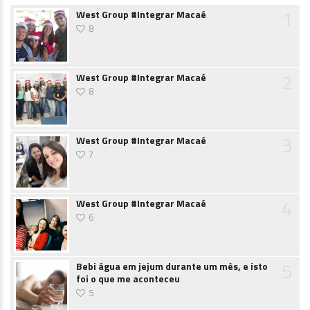
1
West Group #Integrar Macaé
8
2
West Group #Integrar Macaé
8
3
West Group #Integrar Macaé
7
4
West Group #Integrar Macaé
6
5
Bebi água em jejum durante um mês, e isto
foi o que me aconteceu
5