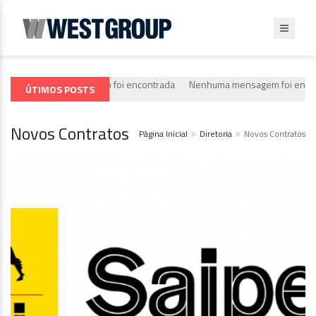
Nenhuma mensagem foi encontrada
Nenhuma mensagem foi encontr
ÚTIMOS POSTS
Novos Contratos
Página Inicial
Diretoria
Novos Contratos