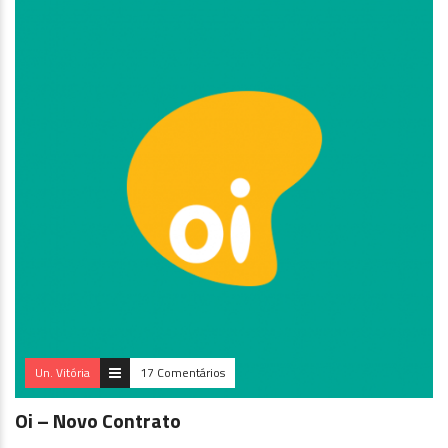
Un. Vitória
17 Comentários
Oi – Novo Contrato