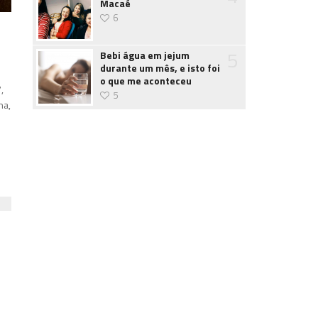
Macaé
6
5
Bebi água em jejum
durante um mês, e isto foi
o que me aconteceu
,
5
na,