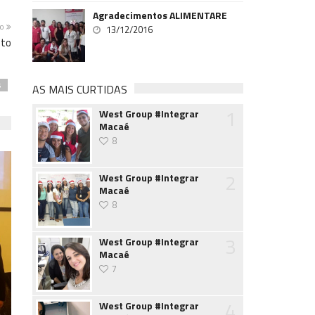
Agradecimentos ALIMENTARE
mo
13/12/2016
nto
s
AS MAIS CURTIDAS
1
West Group #Integrar
Macaé
8
2
West Group #Integrar
Macaé
8
3
West Group #Integrar
Macaé
7
4
West Group #Integrar