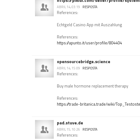
https://pikidi.com/seller/profile/syste
ABRIL 14, 03:19
RESPOSTA
References:
Echtgeld Casino App mit Auszahlung
References:
https://apunto.it/user/profile/804404
opensourcebridge.science
ABRIL 14, 15:09
RESPOSTA
References:
Buy male hormone replacement therapy
References:
https://trade-britanica.trade/wiki/Top_Testo
pad.stuve.de
ABRIL 15, 10:26
RESPOSTA
References: