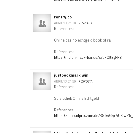
rentry.co
ABRIL 13, 21:30
RESPOSTA
References:
Online casino echtgeld book of ra
References:
https://md.un-hack-bar.de/s/uFOltEyFF8
justbookmark.win
ABRIL 13, 21:59
RESPOSTA
References:
Spielothek Online Echtgeld
References:
https://zumpadpro.zum.de/3GTvV4ycSUKlwZ6