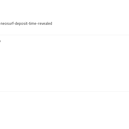
y-neosurf-deposit-time-revealed
m