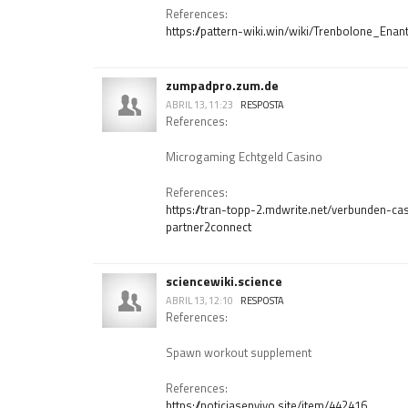
References:
https://pattern-wiki.win/wiki/Trenbolone_
zumpadpro.zum.de
ABRIL 13, 11:23
RESPOSTA
References:
Microgaming Echtgeld Casino
References:
https://tran-topp-2.mdwrite.net/verbunden-c
partner2connect
sciencewiki.science
ABRIL 13, 12:10
RESPOSTA
References:
Spawn workout supplement
References:
https://noticiasenvivo.site/item/442416