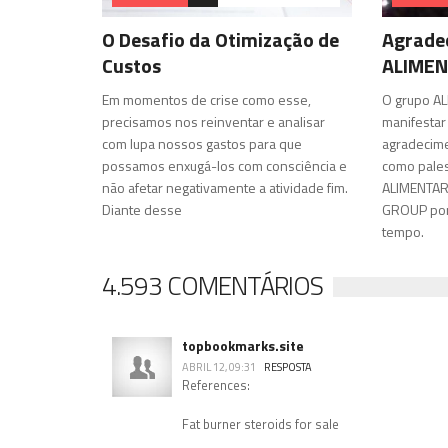
O Desafio da Otimização de
Agrade
Custos
ALIME
Em momentos de crise como esse,
O grupo A
precisamos nos reinventar e analisar
manifestar
com lupa nossos gastos para que
agradecime
possamos enxugá-los com consciência e
como pales
não afetar negativamente a atividade fim.
ALIMENTAR
Diante desse
GROUP por 
tempo.
4.593 COMENTÁRIOS
topbookmarks.site
ABRIL 12, 09:31
RESPOSTA
References:
Fat burner steroids for sale