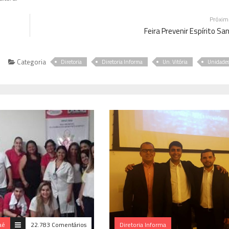
Próxi
Feira Prevenir Espírito Sa
Categoria
Diretoria
Diretoria Informa
Un. Vitória
Unidade
aé
22.783 Comentários
Diretoria Informa