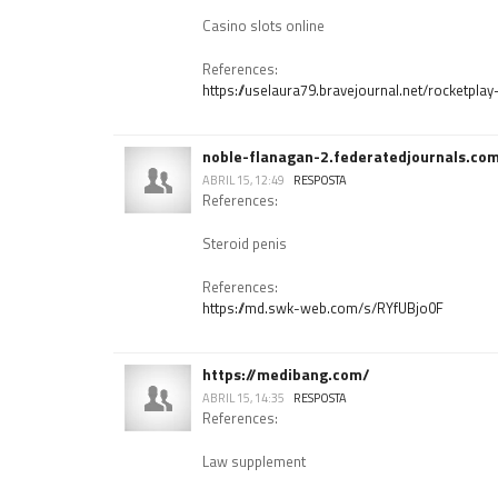
Casino slots online
References:
https://uselaura79.bravejournal.net/rocketpla
noble-flanagan-2.federatedjournals.co
ABRIL 15, 12:49
RESPOSTA
References:
Steroid penis
References:
https://md.swk-web.com/s/RYfUBjo0F
https://medibang.com/
ABRIL 15, 14:35
RESPOSTA
References:
Law supplement