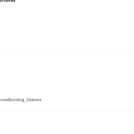
mbrush84
steroneBoosting_Vitamins