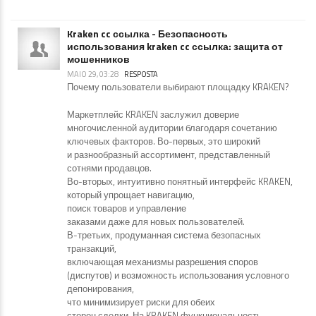
Kraken cc ссылка - Безопасность
использования kraken cc ссылка: защита от
мошенников
MAIO 29, 03:28
RESPOSTA
Почему пользователи выбирают площадку KRAKEN?
Маркетплейс KRAKEN заслужил доверие
многочисленной аудитории благодаря сочетанию
ключевых факторов. Во-первых, это широкий
и разнообразный ассортимент, представленный
сотнями продавцов.
Во-вторых, интуитивно понятный интерфейс KRAKEN,
который упрощает навигацию,
поиск товаров и управление
заказами даже для новых пользователей.
В-третьих, продуманная система безопасных
транзакций,
включающая механизмы разрешения споров
(диспутов) и возможность использования условного
депонирования,
что минимизирует риски для обеих
сторон сделки. На KRAKEN функциональность