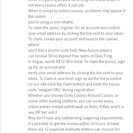
not every casino offers it just yet.
When it comes to online casinos, problems may appear if
the casino
you’re using is not reliable.
To claim the spins, register for an account and confirm
your email address by clicking the link sent to your inbox.
To claim, create your account and head to the cashier,
where
you’ll find a promo code field. New Aussie players
can receive 50 no deposit free spins on Elvis Frog
in Vegas, worth A$12.50 in total. To claim the bonus, sign
up for an account and
verify your email address by clicking the link sent to your
inbox. To claim it, you must sign up via the link provided
on our site (click the claim button) and enter the bonus
code “wwgam10fs” during registration.
Whether you choose Dolly Casino, Richard Casino, or
some other leading platform, you can surely enjoy
online pokies instant withdrawal on them. If they aren’t in
any VIP tier and if
they don’t have any outstanding wagering requirements,
it’s possible to get the money within 24 hours. In total,
there are 12 payment methods bettors can choose for