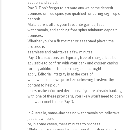
section and select
PayID. Don’t forget to activate any welcome deposit
bonuses or free spins you qualified for during sign-up or
deposit.
Make sure it offers your favourite games, fast
withdrawals, and enticing free spins minimum deposit
bonuses.
Whether you’re a first-timer or seasoned player, the
process is
seamless and only takes a few minutes.
PayID transactions are typically free of charge, but it’s
advisable to confirm with your bank and chosen casino
for any additional fees or charges that might
apply. Editorial integrity is at the core of
what we do, and we prioritize delivering trustworthy
content to help our
users make informed decisions. If you’re already banking
with one of these providers, you likely won’t need to open
a new account to use PayID.
In Australia, same-day casino withdrawals typically take
just a few hours
or, in some cases, mere minutes to process.
While it’s gaining popularity among Australian players,