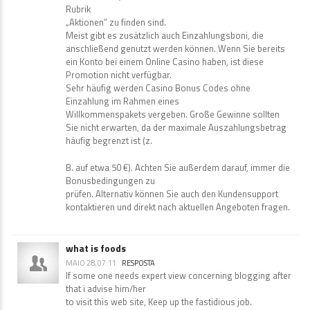
Rubrik
„Aktionen” zu finden sind.
Meist gibt es zusätzlich auch Einzahlungsboni, die
anschließend genutzt werden können. Wenn Sie bereits
ein Konto bei einem Online Casino haben, ist diese
Promotion nicht verfügbar.
Sehr häufig werden Casino Bonus Codes ohne
Einzahlung im Rahmen eines
Willkommenspakets vergeben. Große Gewinne sollten
Sie nicht erwarten, da der maximale Auszahlungsbetrag
häufig begrenzt ist (z.
B. auf etwa 50 €). Achten Sie außerdem darauf, immer die
Bonusbedingungen zu
prüfen. Alternativ können Sie auch den Kundensupport
kontaktieren und direkt nach aktuellen Angeboten fragen.
what is foods
MAIO 28, 07:11
RESPOSTA
If some one needs expert view concerning blogging after
that i advise him/her
to visit this web site, Keep up the fastidious job.