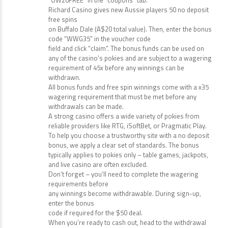
“OW20FREE” in the “coupons” tab.
Richard Casino gives new Aussie players 50 no deposit
free spins
on Buffalo Dale (A$20 total value). Then, enter the bonus
code “WWG35” in the voucher code
field and click “claim”. The bonus funds can be used on
any of the casino’s pokies and are subject to a wagering
requirement of 45x before any winnings can be
withdrawn.
All bonus funds and free spin winnings come with a x35
wagering requirement that must be met before any
withdrawals can be made.
A strong casino offers a wide variety of pokies from
reliable providers like RTG, iSoftBet, or Pragmatic Play.
To help you choose a trustworthy site with a no deposit
bonus, we apply a clear set of standards. The bonus
typically applies to pokies only – table games, jackpots,
and live casino are often excluded.
Don’t forget – you’ll need to complete the wagering
requirements before
any winnings become withdrawable. During sign-up,
enter the bonus
code if required for the $50 deal.
When you’re ready to cash out, head to the withdrawal