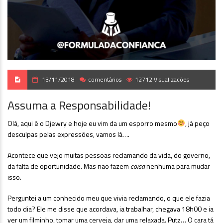
13/11/2018
comentários
12712 Visualizacões
Assuma a Responsabilidade!
Olá, aqui é o Djewry e hoje eu vim da um esporro mesmo
, já peço
desculpas pelas expressões, vamos lá….
Acontece que vejo muitas pessoas reclamando da vida, do governo,
da falta de oportunidade. Mas não fazem
coisa
nenhuma para mudar
isso.
Perguntei a um conhecido meu que vivia reclamando, o que ele fazia
todo dia? Ele me disse que acordava, ia trabalhar, chegava 18h00 e ia
ver um filminho, tomar uma cerveja, dar uma relaxada. Putz… O cara tá