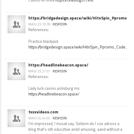
Casino en linea
https://cineblog01.rest
https://bridgedesign.space/wiki/HitnSpin_Ppromo_C
MAIO 23, 19:38
RESPOSTA
References:
Practice blackjack
https://bridgedesign.space/wiki/HitnSpin_Ppromo_Code_Di
https://headlinebeacon.space/
MAIO 23, 21:07
RESPOSTA
References:
Lady luck casino vicksburg ms
https://headlinebeacon.space/
txxxvideos.com
MAIO 25, 04:05
RESPOSTA
I’m impressed, I musat say. Seldom do I coe adross a
blog that’s oth educztive andd amusing, aand without a