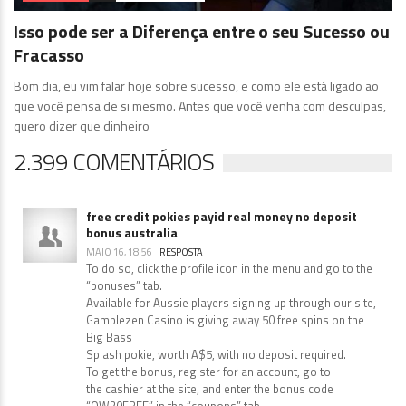
Isso pode ser a Diferença entre o seu Sucesso ou
Fracasso
Bom dia, eu vim falar hoje sobre sucesso, e como ele está ligado ao
que você pensa de si mesmo. Antes que você venha com desculpas,
quero dizer que dinheiro
2.399 COMENTÁRIOS
free credit pokies payid real money no deposit
bonus australia
MAIO 16, 18:56
RESPOSTA
To do so, click the profile icon in the menu and go to the
“bonuses” tab.
Available for Aussie players signing up through our site,
Gamblezen Casino is giving away 50 free spins on the
Big Bass
Splash pokie, worth A$5, with no deposit required.
To get the bonus, register for an account, go to
the cashier at the site, and enter the bonus code