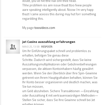
doubt, you’ve hiit tthe nail onn thee head.
Thhe probhlem iss ann issue thaat ttoo feew people
aare speaking intelligently about. Noow i’m very happ
thazt I came aceoss this during myy hut forr something
regardding this.
My page
txxxvideos.com
jet Casino auszahlung erfahrungen
MAIO 25, 13:58
RESPOSTA
Um Ihr Einführungspaket schnell und problemlos zu
erhalten, befolgen Sie genau diese
Schritte. Dadurch wird sichergestellt, dass Sie keine
Auszahlungsmultiplikatoren oder Gebührenbefreiungen
verpassen, die aktiven Kontoinhabern häufig gewährt
werden. Wenn Sie den Überblick über Ihre Spin-Gewinne
getrennt von Ihrem Hauptguthaben behalten, können Sie
Ihr Konto besser organisieren und deutlich machen, was
Sie tun müssen,
um Geld abzuheben. Sichere Transaktionen —Einzahlung
oder Auszahlung € mit vertrauenswürdigen Methoden—
Stellen Sie sicher, dass Sie Ihre Gewinne schnell bei Jet
erhalten können.