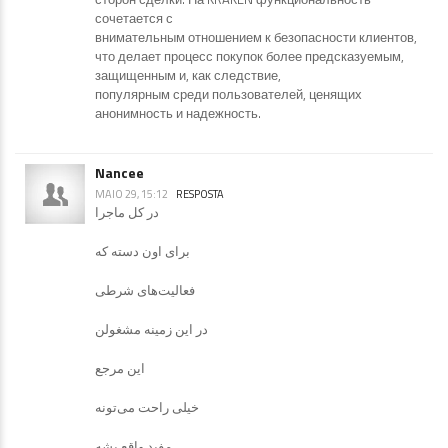
сочетается с
внимательным отношением к безопасности клиентов,
что делает процесс покупок более предсказуемым,
защищенным и, как следствие,
популярным среди пользователей, ценящих
анонимность и надежность.
Nancee
MAIO 29, 15:12
RESPOSTA
در کل ماجرا
برای اون دسته که
فعالیت‌های شرطی
در این زمینه مشغولن
این مرجع
خیلی راحت می‌تونه
مفید واقع بشه