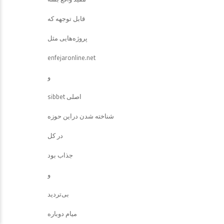
قابل توجهه که
پروژه‌هایی مثل
enfejaronline.net
و
sibbet اصلی
شناخته شدن دراین حوزه
در کل
جذاب بود
و
بی‌تردید
میام دوباره