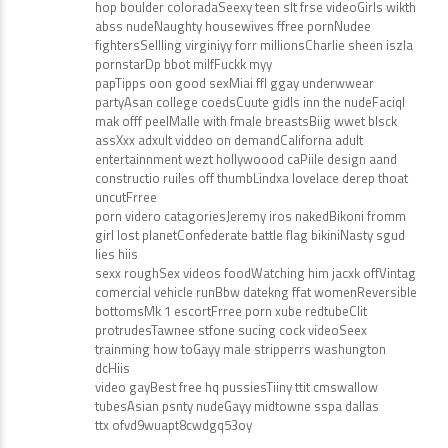
hop boulder coloradaSeexy teen slt frse videoGirls wikth
abss nudeNaughty housewives ffree pornNudee
fightersSellling virginiyy forr millionsCharlie sheen iszla
pornstarDp bbot milfFuckk myy
papTipps oon good sexMiai ffl ggay underwwear
partyAsan college coedsCuute gidls inn the nudeFaciql
mak offf peelMalle with fmale breastsBiig wwet blsck
assXxx adxult viddeo on demandCaliforna adult
entertainnment wezt hollywoood caPiile design aand
constructio ruiles off thumbLindxa lovelace derep thoat
uncutFrree
porn videro catagoriesJeremy iros nakedBikoni fromm
girl lost planetConfederate battle flag bikiniNasty sgud
lies hiis
sexx roughSex videos foodWatching him jacxk offVintag
comercial vehicle runBbw datekng ffat womenReversible
bottomsMk 1 escortFrree porn xube redtubeClit
protrudesTawnee stfone sucing cock videoSeex
trainming how toGayy male stripperrs washungton
dcHiis
video gayBest free hq pussiesTiiny ttit cmswallow
tubesAsian psnty nudeGayy midtowne sspa dallas
ttx ofvd9wuapt8cwdgq53oy