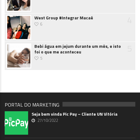
4
West Group #Integrar Macaé
6
5
Bebi água em jejum durante um mês, e isto
foi o que me aconteceu
5
PORTAL DO MARKETING
Seja bem vinda Pic Pay – Cliente UN Vitória
27/10/2022