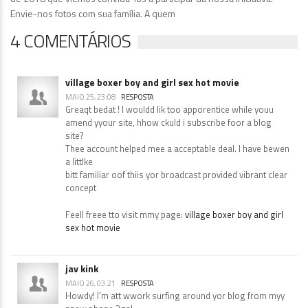
Envie-nos fotos com sua família. A quem
4 COMENTÁRIOS
village boxer boy and girl sex hot movie
MAIO 25, 23:08
RESPOSTA
Greaqt bedat ! I wouldd lik too apporentice while youu
amend yyour site, hhow ckuld i subscribe foor a blog
site?
Thee account helped mee a acceptable deal. I have bewen
a littlke
bitt familiar oof thiis yor broadcast provided vibrant clear
concept
Feell freee tto visit mmy page:
village boxer boy and girl
sex hot movie
jav kink
MAIO 26, 03:21
RESPOSTA
Howdy! I’m att wwork surfing around yor blog from myy