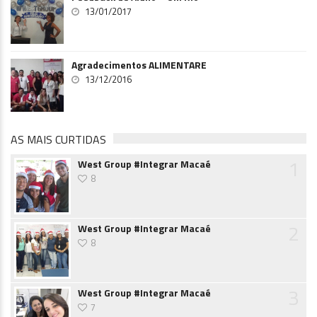
13/01/2017
Agradecimentos ALIMENTARE
13/12/2016
AS MAIS CURTIDAS
1
West Group #Integrar Macaé
8
2
West Group #Integrar Macaé
8
3
West Group #Integrar Macaé
7