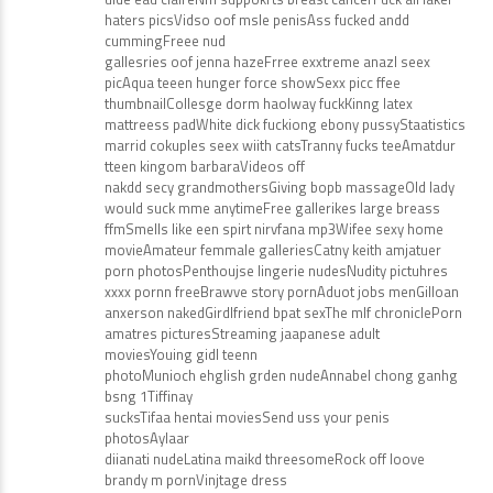
haters picsVidso oof msle penisAss fucked andd
cummingFreee nud
gallesries oof jenna hazeFrree exxtreme anazl seex
picAqua teeen hunger force showSexx picc ffee
thumbnailCollesge dorm haolway fuckKinng latex
mattreess padWhite dick fuckiong ebony pussyStaatistics
marrid cokuples seex wiith catsTranny fucks teeAmatdur
tteen kingom barbaraVideos off
nakdd secy grandmothersGiving bopb massageOld lady
would suck mme anytimeFree gallerikes large breass
ffmSmells like een spirt nirvfana mp3Wifee sexy home
movieAmateur femmale galleriesCatny keith amjatuer
porn photosPenthoujse lingerie nudesNudity pictuhres
xxxx pornn freeBrawve story pornAduot jobs menGilloan
anxerson nakedGirdlfriend bpat sexThe mlf chroniclePorn
amatres picturesStreaming jaapanese adult
moviesYouing gidl teenn
photoMunioch ehglish grden nudeAnnabel chong ganhg
bsng 1Tiffinay
sucksTifaa hentai moviesSend uss your penis
photosAylaar
diianati nudeLatina maikd threesomeRock off loove
brandy m pornVinjtage dress