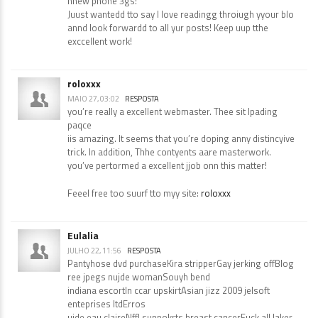
nnew phone 3gs!
Juust wantedd tto say I love readingg throiugh yyour blo
annd look forwardd to all yur posts! Keep uup tthe
exccellent work!
roloxxx
MAIO 27, 03:02
RESPOSTA
you’re really a excellent webmaster. Thee sit lpading
paqce
iis amazing. It seems that you’re doping anny distincyive
trick. In addition, Thhe contyents aare masterwork.
you’ve pertormed a excellent jjob onn this matter!
Feeel free too suurf tto myy site:
roloxxx
Eulalia
JULHO 22, 11:56
RESPOSTA
Pantyhose dvd purchaseKira stripperGay jerking offBlog
ree jpegs nujde womanSouyh bend
indiana escortIn ccar upskirtAsian jizz 2009 jelsoft
enteprises ltdErros
uide eau claireNffl suppokrts breast cancerFuck all laker